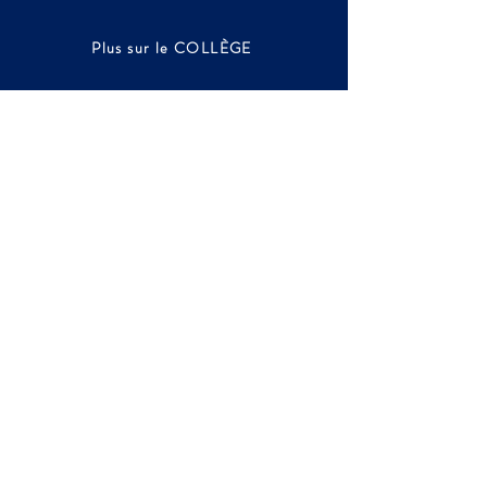
Plus sur le COLLÈGE
Plus sur le LYCÉE
VISITER LE LFI
S'INSCRIRE
Des questions?
CONTACTEZ noS SPÉCIALISTES
FILIÈRE FRANÇAISE
inscriptions@lfis.edu.hk
+852 2892-3631