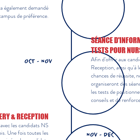
sera également demandé
 campus de préférence.
SÉANCE D'INFORM
TESTS POUR NUR
Afin d'offrir aux cand
OCT - NOV
Reception, ainsi qu'à l
chances de réussite, n
organiseront des séanc
les tests de positionn
conseils et de renforc
ERY & RECEPTION
 avec les candidats NS
is. Une fois toutes les
NOV - DEC