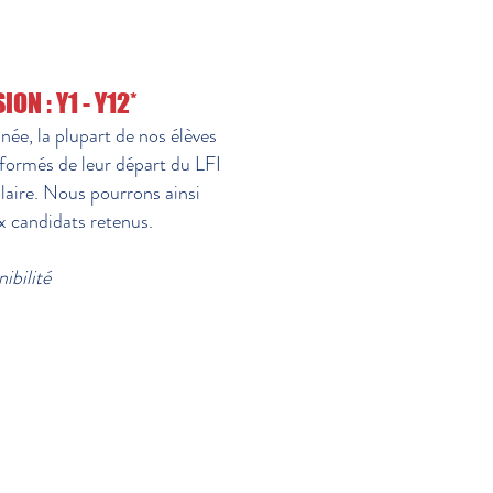
ON : Y1 - Y12*
née, la plupart de nos élèves
nformés de leur départ du LFI
olaire. Nous pourrons ainsi
x candidats retenus.
ibilité