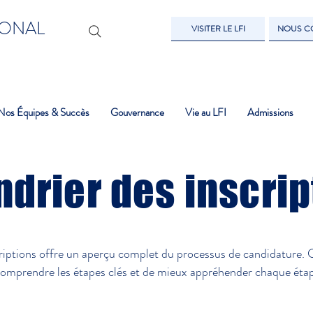
IONAL
VISITER LE LFI
NOUS C
Nos Équipes & Succès
Gouvernance
Vie au LFI
Admissions
ndrier des inscrip
criptions offre un aperçu complet du processus de candidature. 
omprendre les étapes clés et de mieux appréhender chaque éta