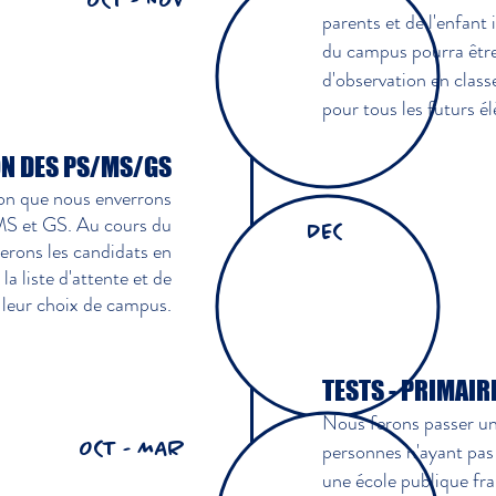
OCT - NOV
parents et de l'enfant 
du campus pourra être
d'observation en class
pour tous les futurs é
N DES PS/MS/GS
ion que nous enverrons
 MS et GS. Au cours du
DEC
erons les candidats en
la liste d'attente et de
leur choix de campus.
TESTS - PRIMAIR
Nous ferons passer un
personnes n'ayant pa
OCT - MAR
une école publique fra