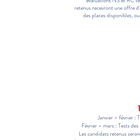
évaluations NS et RC te
retenus recevront une offre d
des places disponibles, ou 
Janvier – février : 
Février – mars : Tests des
Les candidats retenus seront