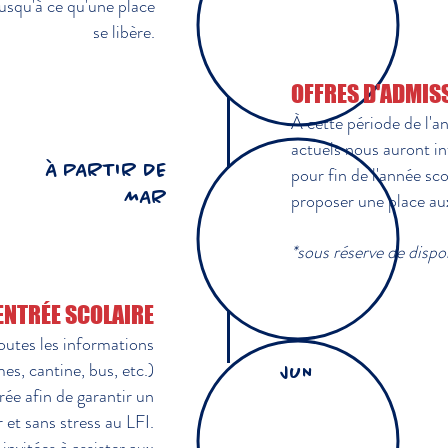
jusqu'à ce qu'une place
se libère.
OFFRES D'ADMISSI
À cette période de l'an
actuels nous auront i
À PARTIR DE
pour fin de l'année sc
MAR
proposer une place au
*sous réserve de dispon
ENTRÉE SCOLAIRE
outes les informations
es, cantine, bus, etc.)
JUN
rée afin de garantir un
et sans stress au LFI.