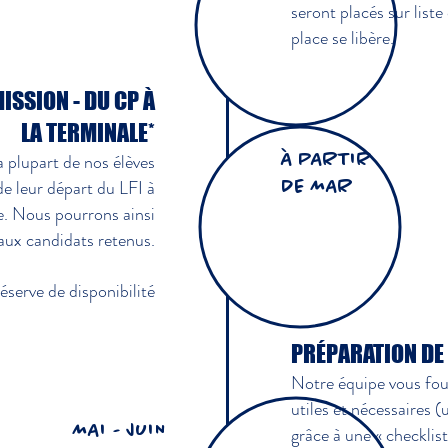
seront placés sur liste
place se libère.
ISSION - DU CP À
LA TERMINALE*
a plupart de nos élèves
À PARTIR
e leur départ du LFI à
DE MAR
re. Nous pourrons ainsi
aux candidats retenus.
éserve de disponibilité
PRÉPARATION DE 
Notre équipe vous fou
utiles et nécessaires (
MAI - JUIN
grâce à une « checklist