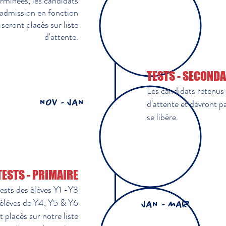
rminées, les candidats
'admission en fonction
seront placés sur liste
d'attente.
TESTS - SECONDAI
Les candidats retenus 
d'attente et devront p
NOV - JAN
se libère.
TESTS - PRIMAIRE
Tests des élèves Y1 -Y3
 élèves de Y4, Y5 & Y6
JAN - MAR
 placés sur notre liste