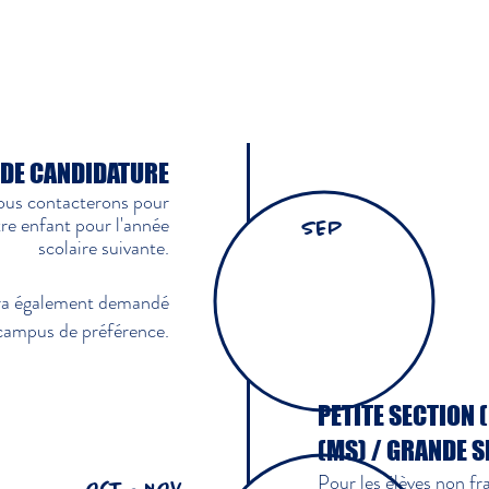
FILIÈRE FRANÇAISE
 DE CANDIDATURE
ous contacterons pour
re enfant pour l'année
SEP
scolaire suivante.
sera également demandé
 campus de préférence.
PETITE SECTION 
(MS) / GRANDE S
Pour les élèves non f