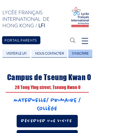
LYCÉE FRANÇAIS
INTERNATIONAL DE
HONG KONG /
LFI
PORTAIL PARENTS
VISITER LE LFI
NOUS CONTACTER
S'INSCRIRE
Campus de Tseung Kwan O
28 Tong Ying street, Tseung Kwan O
MATERNELLE/ Primaire /
COLLÈGE
RÉSERVER UNE VISITE