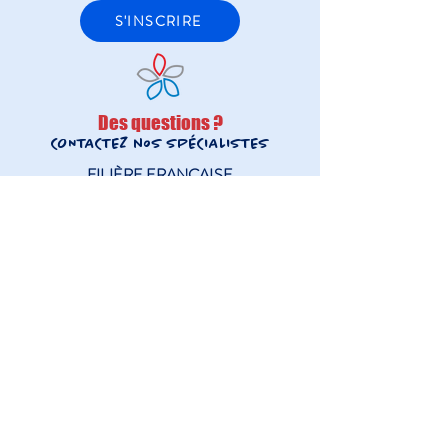
S'INSCRIRE
Des questions ?
CONTACTEZ noS SPÉCIALISTES
FILIÈRE FRANÇAISE
inscriptions@lfis.edu.hk
+852 2892-3631
FILIÈRE INTERNATIONALE
admissions@lfis.edu.hk
+852 2892-3677
Filière Française
Filière Internationale
Au-delà des Manuels
Activités Extrascolaires