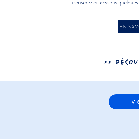
trouverez ci-dessous quelques i
EN SAV
>> DÉCO
VI