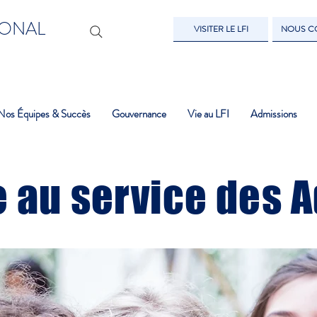
IONAL
VISITER LE LFI
NOUS C
Nos Équipes & Succès
Gouvernance
Vie au LFI
Admissions
 au service des 