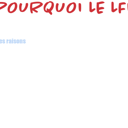
POURQUOI LE LF
ue votre enfant reçoive la meilleure éducation pos
es raisons
pour lesquelles le LFI est l'école de ch
de familles internationales à Hong Kong :
 d'excellence en éducation, attestée par des résultats exception
Une école multiculturelle fondée sur le bilinguisme français-angl
> Un soutien adapté aux besoins de chaque élève.
école pour toute la scolarité de votre enfant, de la maternelle a
> Un large éventail d'activités extrascolaires.
> Tarifs raisonnables.