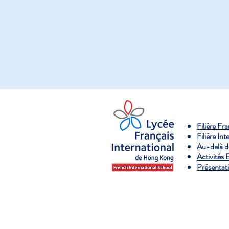
Filière Fr
Filière Int
Au-delà d
Activités 
Présentat
Copyright © F