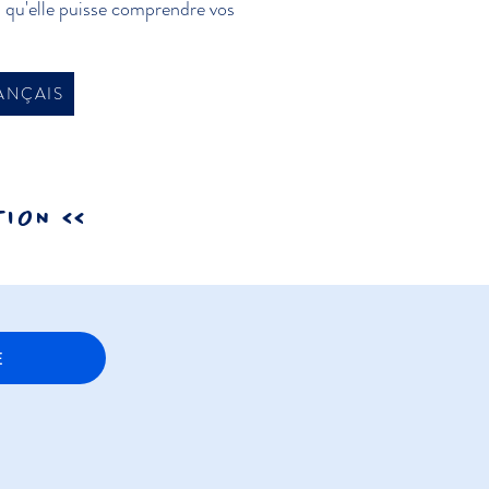
in qu'elle puisse comprendre vos
ANÇAIS
ION <<
E