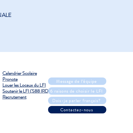
NALE
Calendrier Scolaire
Pronote
Message de l'équipe
Louer les Locaux du LFI
Soutenir le LFI (S88 IRD)
6 raisons de choisir le LFI
Recrutement
Dois-je parler français?
Contactez-nous
oits réservés.