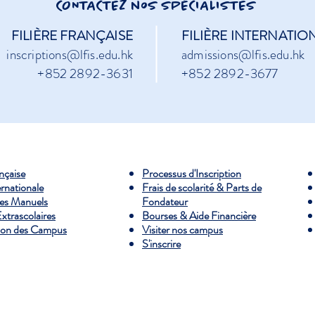
CONTACTEZ noS SPÉCIALISTES
FILIÈRE FRANÇAISE
FILIÈRE INTERNATIO
inscriptions@lfis.edu.hk
admissions@lfis.edu.hk
+852 2892-3631
+852 2892-3677
ançaise
Processus d'Inscription
ernationale
Frais de scolarité & Parts de
es Manuels
Fondateur
Extrascolaires
Bourses & Aide Financière
ion des Campus
Visiter nos campus
S'inscrire
rench International School “Victor Segalen” Association Limited. Tous dr