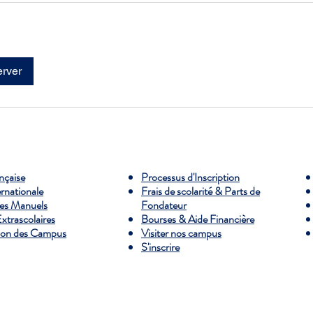
rver
ançaise
Processus d'Inscription
ernationale
Frais de scolarité & Parts de
es Manuels
Fondateur
Extrascolaires
Bourses & Aide Financière
ion des Campus
Visiter nos campus
S'inscrire