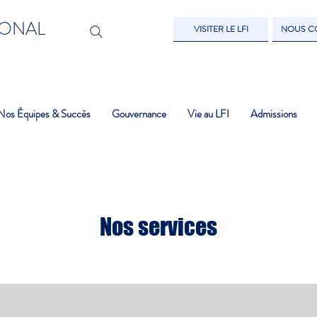
IONAL
VISITER LE LFI
NOUS C
Nos Équipes & Succès
Gouvernance
Vie au LFI
Admissions
Nos services