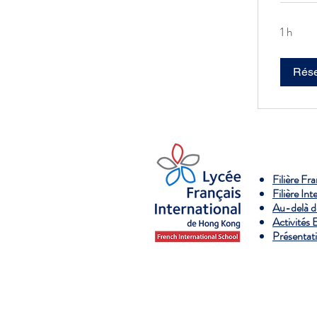
1 h
Rése
Filière Fr
Filière Int
Au-delà d
Activités 
Présentat